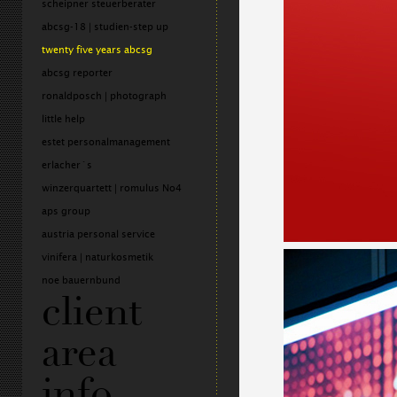
scheipner steuerberater
abcsg-18 | studien-step up
twenty five years abcsg
abcsg reporter
ronaldposch | photograph
little help
estet personalmanagement
erlacher´s
winzerquartett | romulus No4
aps group
austria personal service
vinifera | naturkosmetik
noe bauernbund
client
area
info