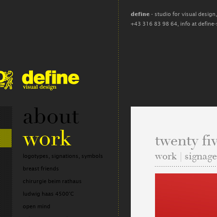
define
- studio for visual design
+43 316 83 98 64,
info at define
about
work
twenty fi
work | signag
logotypes, signations, symbols
breast friends
chirurgie beim rathaus
ludwig haas 4500°C
open mind