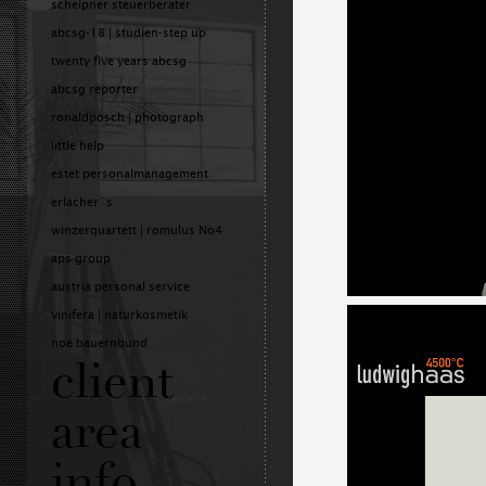
scheipner steuerberater
abcsg-18 | studien-step up
twenty five years abcsg
abcsg reporter
ronaldposch | photograph
little help
estet personalmanagement
erlacher´s
winzerquartett | romulus No4
aps group
austria personal service
vinifera | naturkosmetik
noe bauernbund
client
area
info