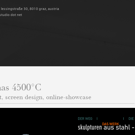
, lessingstraße 30, 8010 graz, austria
-studio dot net
aas 4500°C
t, screen design, online-showcase