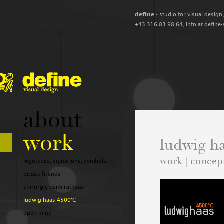
define
- studio for visual design
+43 316 83 98 64,
info at define
about
work
ludwig h
work | concep
logotypes, signations, symbols
breast friends
chirurgie beim rathaus
ludwig haas 4500°C
open mind