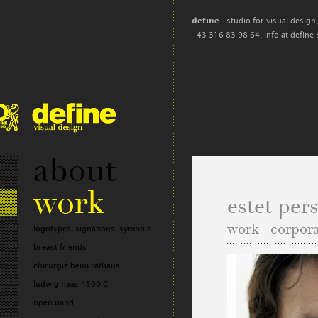
define
- studio for visual design
+43 316 83 98 64,
info at define
about
work
estet pe
work | corpor
logotypes, signations, symbols
breast friends
chirurgie beim rathaus
ludwig haas 4500°C
open mind