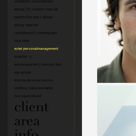
scheipner steuerberater
abcsg-18 | studien-step up
twenty five years abcsg
abcsg reporter
ronaldposch | photograph
little help
estet personalmanagement
erlacher´s
winzerquartett | romulus No4
aps group
austria personal service
vinifera | naturkosmetik
noe bauernbund
client
area
info