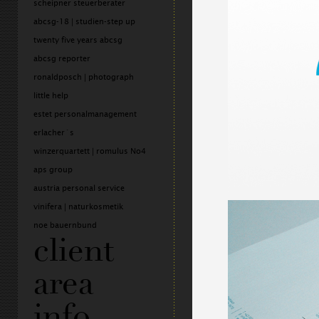
scheipner steuerberater
abcsg-18 | studien-step up
twenty five years abcsg
abcsg reporter
ronaldposch | photograph
little help
estet personalmanagement
erlacher´s
winzerquartett | romulus No4
aps group
austria personal service
vinifera | naturkosmetik
noe bauernbund
client
area
info