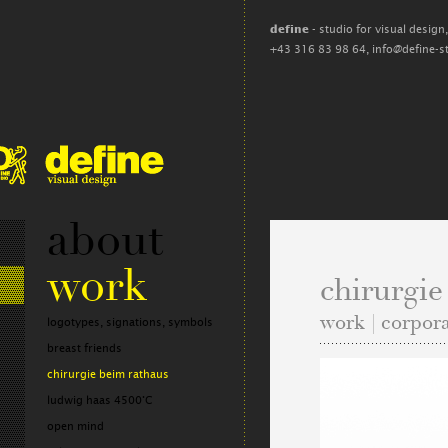
define
- studio for visual design
+43 316 83 98 64,
info@define-s
about
work
chirurgie
work | corpor
logotypes, signations, symbols
breast friends
chirurgie beim rathaus
ludwig haas 4500°C
open mind