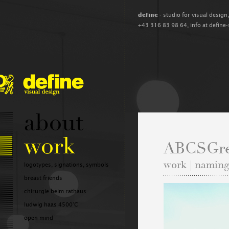
define
- studio for visual design
+43 316 83 98 64,
info at define
about
work
ABCSGre
work | naming,
logotypes, signations, symbols
breast friends
chirurgie beim rathaus
ludwig haas 4500°C
open mind