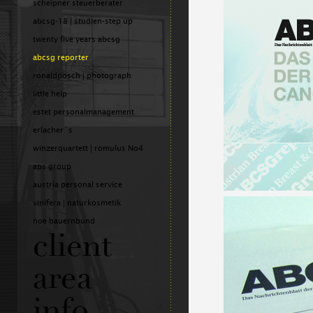
scheipner steuerberater
abcsg-18 | studien-step up
twenty five years abcsg
abcsg reporter
ronaldposch | photograph
little help
estet personalmanagement
erlacher´s
winzerquartett | romulus No4
aps group
austria personal service
vinifera | naturkosmetik
noe bauernbund
client
area
info