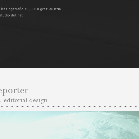
, lessingstraße 30, 8010 graz, austria
-studio dot net
porter
 editorial design